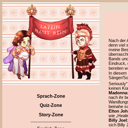
Nach der 
denn viel 
meine Bes
überrascht
Bands und 
Eindruck,
bereiten w
In diesem
Sänger/So
Seriously
keinen Kün
Madonna
Sprach-Zone
nach ihr b
Wandlungsf
Quiz-Zone
beinahe s
Elton Jo
Story-Zone
wie „Heali
Billy Joel
sich Billy 