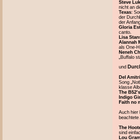
Steve Luk
nicht an d
Texas
: So
der Durchb
der Anfang
Gloria Es
canto.
Lisa Stan
Alannah 
als One-Hi
Neneh Ch
„Buffalo s
Durc
und
Del Amitr
Song „Noth
klasse Alb
The B52'
Indigo Gi
Faith no 
Auch hier 
beachtete 
The Hoot
sind einf
Lou Gra