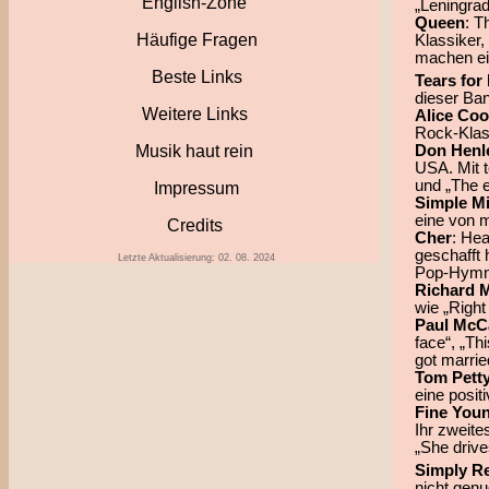
English-Zone
„Leningra
Queen
: T
Häufige Fragen
Klassiker,
machen ei
Beste Links
Tears for
dieser Ban
Weitere Links
Alice Co
Rock-Klas
Don Henl
Musik haut rein
USA. Mit t
und „The e
Impressum
Simple M
eine von 
Credits
Cher
: Hea
geschafft h
Letzte Aktualisierung: 02. 08. 2024
Pop-Hymn
Richard 
wie „Right
Paul McC
face“, „Th
got marrie
Tom Pett
eine positi
Fine You
Ihr zweite
„She drive
Simply R
nicht genu