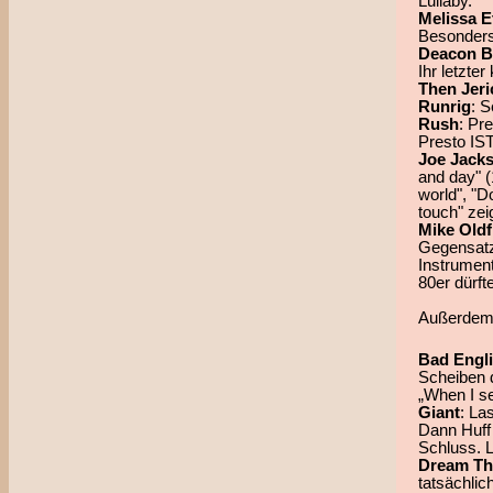
Lullaby.
Melissa E
Besonders 
Deacon B
Ihr letzter
Then Jeri
Runrig
: S
Rush
: Pr
Presto IST
Joe Jack
and day" 
world", "D
touch" zei
Mike Oldf
Gegensatz
Instrumenta
80er dürft
Außerdem 
Bad Engl
Scheiben 
„When I se
Giant
: La
Dann Huff
Schluss. L
Dream Th
tatsächlic