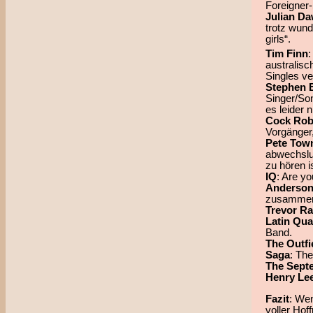
Foreigner
Julian D
trotz wund
girls“.
Tim Finn
:
australisc
Singles ve
Stephen 
Singer/Son
es leider n
Cock Rob
Vorgänger
Pete Tow
abwechslu
zu hören is
IQ
: Are y
Anderson
zusammen 
Trevor Ra
Latin Qua
Band.
The Outfi
Saga
: The
The Sept
Henry Le
Fazit
: Wen
voller Ho