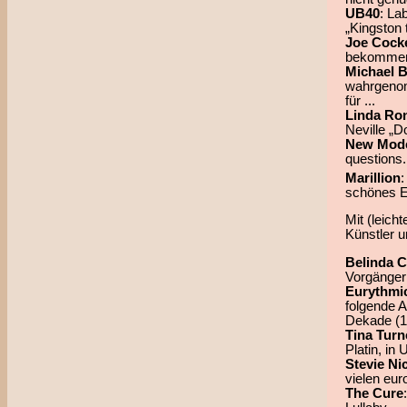
UB40
: La
„Kingston 
Joe Cock
bekommen
Michael B
wahrgenomm
für ...
Linda Ro
Neville „D
New Mode
questions.
Marillion
schönes E
Mit (leich
Künstler 
Belinda C
Vorgänger
Eurythmi
folgende 
Dekade (1
Tina Turn
Platin, in
Stevie Ni
vielen eur
The Cure