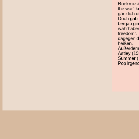
Rockmusik
the war“ 
gänzlich d
Doch gab 
bergab gin
wahrhaben
freedom“.
dagegen de
heißen.
Außerdem 
Astley (1
Summer (1
Pop irgend